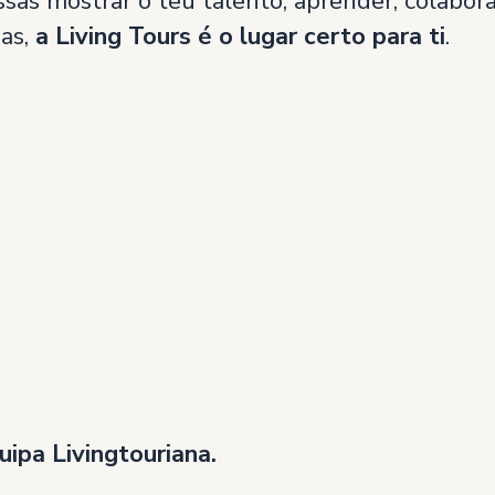
sas mostrar o teu talento, aprender, colabor
ias,
a Living Tours é o lugar certo para ti
.
uipa Livingtouriana.